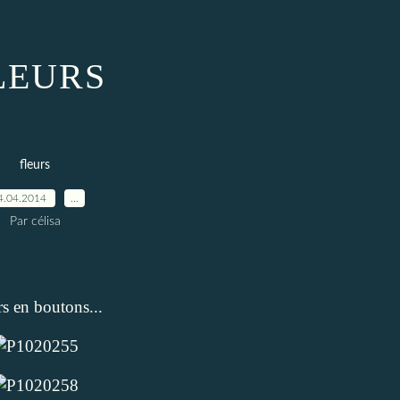
LEURS
fleurs
4.04.2014
…
Par célisa
rs en boutons...