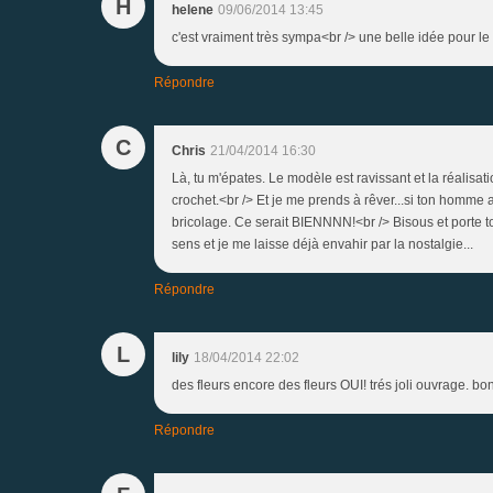
H
helene
09/06/2014 13:45
c'est vraiment très sympa<br /> une belle idée pour l
Répondre
C
Chris
21/04/2014 16:30
Là, tu m'épates. Le modèle est ravissant et la réalisati
crochet.<br /> Et je me prends à rêver...si ton homme 
bricolage. Ce serait BIENNNN!<br /> Bisous et porte to
sens et je me laisse déjà envahir par la nostalgie...
Répondre
L
lily
18/04/2014 22:02
des fleurs encore des fleurs OUI! trés joli ouvrage. bo
Répondre