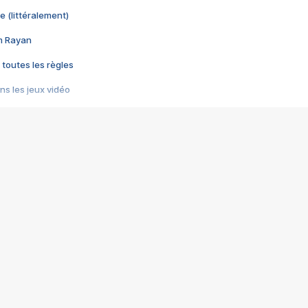
e (littéralement)
im Rayan
 toutes les règles
s les jeux vidéo
us choquant de Rockstar ? - Le scandale BULLY
e plus moche de Steam
du RÊVE tourne au CAUCHEMAR
pendant 8 heures
it… à tort
umiliés par un jeu vidéo
ire - Final Fantasy 8
ti un empire - Age of Empires